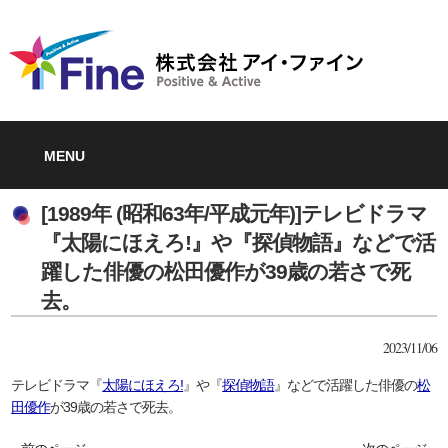
MENU
[1989年 (昭和63年/平成元年)]テレビドラマ
『太陽にほえろ!』や『探偵物語』などで活
躍した俳優の松田優作が39歳の若さで死
去。
2023/11/06
テレビドラマ『
太陽にほえろ!
』や『
探偵物語
』などで活躍した俳優の
松
田優作
が39歳の若さで死去。