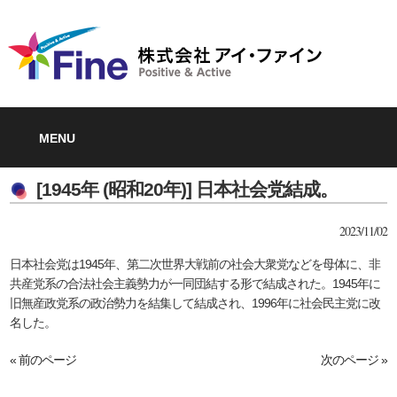
MENU
[1945年 (昭和20年)] 日本社会党結成。
2023/11/02
日本社会党は1945年、第二次世界大戦前の社会大衆党などを母体に、非
共産党系の合法社会主義勢力が一同団結する形で結成された。1945年に
旧無産政党系の政治勢力を結集して結成され、1996年に社会民主党に改
名した。
« 前のページ
次のページ »