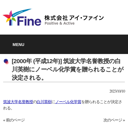
MENU
[2000年 (平成12年)] 筑波大学名誉教授の白
川英樹にノーベル化学賞を贈られることが
決定される。
2023/10/10
筑波大学
名誉教授
の
白川英樹
に
ノーベル化学賞
を贈られることが決定さ
れる。
« 前のページ
次のページ »