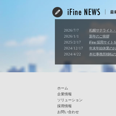
札幌サテライト・
2026/7/7
新年のご挨拶
2026/1/1
iFine 採用サ
2025/2/17
年末年始休業のお知ら
2024/12/17
本社事務所移転の
2024/4/22
ホーム
企業情報
ソリューション
採用情報
お問い合わせ