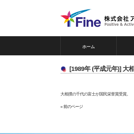
ホーム
[1989年 (平成元年)
大相撲の千代の富士が国民栄誉賞受賞。
« 前のページ