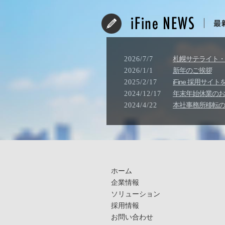
札幌サテライト・
2026/7/7
新年のご挨拶
2026/1/1
iFine 採用サ
2025/2/17
年末年始休業のお知ら
2024/12/17
本社事務所移転の
2024/4/22
ホーム
企業情報
ソリューション
採用情報
お問い合わせ