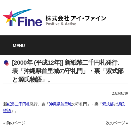
MENU
[2000年 (平成12年)] 新紙幣二千円札発行、
表「沖縄県首里城の守礼門」・裏「紫式部
と源氏物語」。
2023/07/19
新
紙幣
二千円札
発行、表「
沖縄県
首里城
の守礼門」・裏「
紫式部
と
源氏
物語
」。
« 前のページ
次のページ »