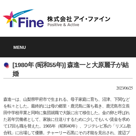
MENU
[1980年 (昭和55年)] 森進一と大原麗子が結
婚
2023/06/25
森進一は、山梨県甲府市で生まれる。母子家庭に育ち、沼津、下関など
を転々とした。最終的には母の郷里・鹿児島に落ち着き、鹿児島市立長
田中学校卒業と同時に集団就職で大阪に出て移住した。金の卵と呼ばれ
た若年労働者として、家族に仕送りするために少しでもいい賃金を求め
て17回も職を替えた。1965年（昭和40年）、フジテレビ系の「リズム歌
合戦」に出場して優勝。チャーリー石黒にその才能を見出され、渡辺プ