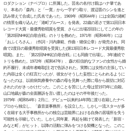
ロダクション（ナベプロ）に所属した。芸名の名付け親はハナ肇であ
り、本名の「森内」と「一寛」から一字ずつ取り、渡辺晋のシンを進と
読み替えて合成した氏名であった。1969年（昭和44年）には全国の港町
の情景を織り込んだ「港町ブルース」を発表。22歳の若さで第11回日本
レコード大賞・最優秀歌唱賞を受賞、さらに出場2回目にしてこの年の
「第20回NHK紅白歌合戦」のトリを務めた。1971年（昭和46年）には
「おふくろさん」（作詞・川内康範、作曲・猪俣公章）が発売され、同
曲で2度目の最優秀歌唱賞を受賞した(第13回日本レコード大賞最優秀歌
唱賞)。また、「第22回NHK紅白歌合戦」にも同曲で出場し、3年連続で
トリを務めた。1972年（昭和47年）、森の狂信的なファンの女性から婚
約不履行、未成年者略取[注 2]で告訴された。実際には女性の主張してい
た内容は全くの狂言だったが、彼女がそうした妄想にとらわれるように
なったのは、以前病気療養中の森の母を見舞った際に母から親切に対応
されたのがきっかけだった。このことを苦にした母は翌1973年に自殺。
山口地裁が森の全面勝訴を言い渡したのはその半年後だった。
1979年（昭和54年）2月に、デビュー以来約14年間に渡り在籍したナベ
プロから独立し、「森音楽事務所」を設立した。しかし一流スターが多
く在籍する大手事務所からの独立は芸能界における自身の居場所を失う
可能性を示唆していた。しかし同年夏、再起を賭けて発表した「新宿・
みなと町」がヒット、以降の活動に弾みをつける契機となった。このこ