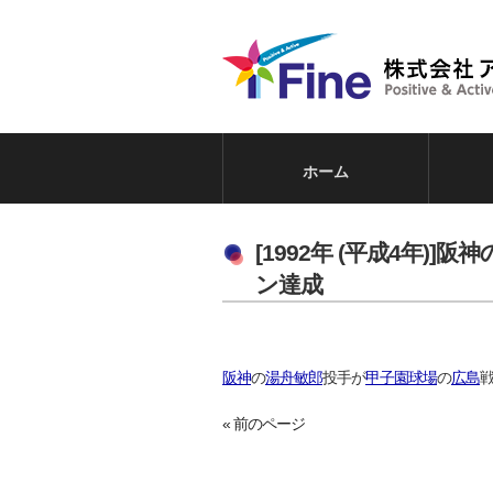
ホーム
[1992年 (平成4年
ン達成
阪神
の
湯舟敏郎
投手が
甲子園球場
の
広島
戦
« 前のページ