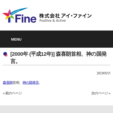
MENU
[2000年 (平成12年)] 森喜朗首相、神の国発
言。
2023/05/15
森喜朗
首相、
神の国発言
。
« 前のページ
次のページ »