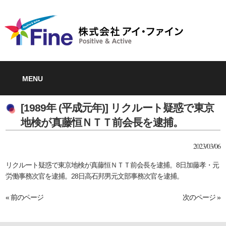
MENU
[1989年 (平成元年)] リクルート疑惑で東京
地検が真藤恒ＮＴＴ前会長を逮捕。
2023/03/06
リクルート疑惑で東京地検が真藤恒ＮＴＴ前会長を逮捕。8日加藤孝・元
労働事務次官を逮捕。28日高石邦男元文部事務次官を逮捕。
« 前のページ
次のページ »