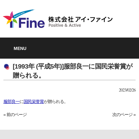
MENU
[1993年 (平成5年)]服部良一に国民栄誉賞が
贈られる。
2023/02/26
服部良一
に
国民栄誉賞
が贈られる。
« 前のページ
次のページ »