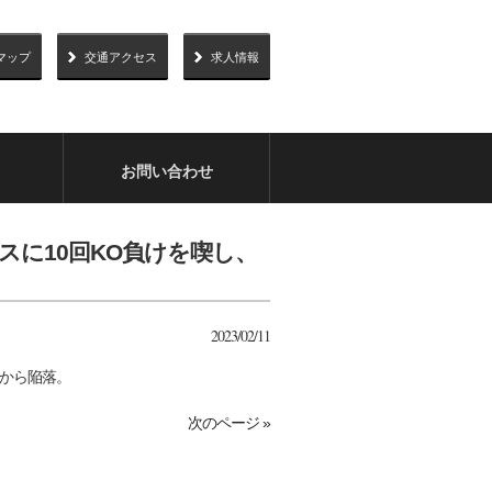
マップ
交通アクセス
求人情報
お問い合わせ
ラスに10回KO負けを喫し、
2023/02/11
から陥落。
次のページ »