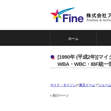
ホーム
[1990年 (平成2年
WBA・WBC・IBF
マイク・タイソン
が
東京ドーム
で
ジェー
« 前のページ