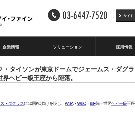
サイト
企業情報
ソリューション
採用情報
)]マイク・タイソンが東京ドームでジェームス・ダグ
統一世界ヘビー級王座から陥落。
ムス・ダグラス
に10回KO負けを喫し、
WBA
・
WBC
・
IBF
統一世界
ヘビー級
王座