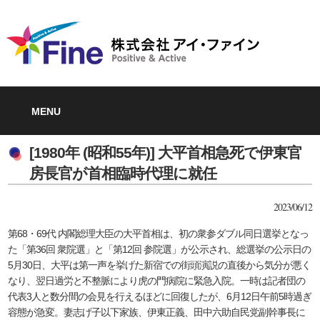
MENU
[1980年 (昭和55年)] 大平首相急死で伊東官
房長官が首相臨時代理に就任
2023/06/12
第68・69代 内閣総理大臣の大平首相は、初の衆参ダブル同日選挙となっ
た「第36回 衆院選」と「第12回 参院選」が公示され、総選挙の公示日の
5月30日、大平は第一声を挙げた新宿での街頭演説の直後から気分が悪く
なり、翌日過労と不整脈により虎の門病院に緊急入院。一時は記者団の
代表3人と数分間の会見を行えるほどに回復したが、6月12日午前5時過ぎ
容態が急変。妻志げ子以下家族、伊東正義、田中六助自民党副幹事長に