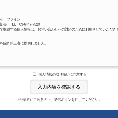
項」(JIS Q 15001)、国が定める指針、諸法令、業界ガイドラインに基
ファイン
TEL 03-6447-7520
いて
で取得する個人情報は、お問い合わせへの対応のために利用させていただき
については、【個人情報に関するお問い合わせ窓口】にて適切かつ迅速に対
の継続的改善
程、ルール、行動規範を定め、個人情報保護に関するマネジメントシステム
を除き第三者に提供しません。
確認・監査・見直しを行うことにより、継続的に改善いたします。
に、当社ウェブサイト上に公表いたします。
の一部を外部に委託することがあります。
個人情報の取り扱いに同意する
開示、訂正・追加又は削除、利用又は提供の拒否権については、請求に応じ
5 大下ビル5F
上記規約にご同意の上、送信ボタンを押してください。
口責任者 経営管理部部長