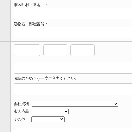
市区町村
・番地 ：
建物名・部屋番号：
-
-
確認のためもう一度ご入力ください。
会社資料
求人応募
その他