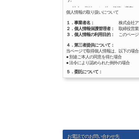
3．法令・指針・その他の規範の遵守
個人情報の取り扱いについて
「個人情報マネジメントシステム－要求事
遵守する。
１．事業者名：
株式会社アイ・
２．個人情報保護管理者：
取締役営業部長 
4．個人情報に関する苦情及び相談につ
３．個人情報の利用目的：
このページ
個人情報の取扱いに関する苦情及び相談
5．個人情報保護マネジメントシステム
４．第三者提供について：
当社は、適切な個人情報保護に関する規
当ページで取得個人情報は、以下の場合
テムが適切に実施しているかを定期的に
● 別途ご本人の同意を得た場合
● 法令により認められた例外の場合
本方針は全社員に周知徹底させるととも
５．委託について：
当ページで取得する個人情報の取り扱い
６．個人情報の開示等の請求：
個人情報についての、利用目的の通知、
で相談下さい。
〒150-0043 東京都渋谷区道玄坂1-16-
株式会社アイ・ファイン 苦情・相談窓
TEL 03-6447-7520
お電話でのお問い合わせ先